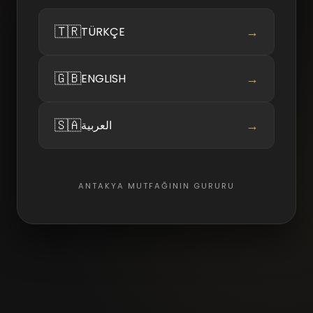
🇹🇷
→
TÜRKÇE
🇬🇧
→
ENGLISH
🇸🇦
→
العربية
ANTAKYA MUTFAĞININ GURURU